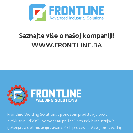
Saznajte više o našoj kompaniji!
WWW.FRONTLINE.BA
Frontline Welding Solutions s ponosom predstavlja svoju
ekskluzivnu diviziju posvećenu pružanju vrhunskih industrijskih
rješenja za optimizaciju zavarivačkih procesa u Vašoj proizvodnji.